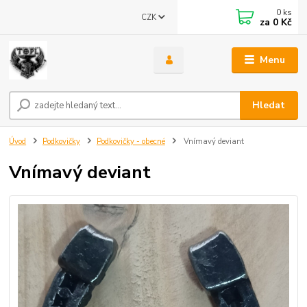
0
ks
CZK
za
0 Kč
Menu
Hledat
Úvod
Podkovičky
Podkovičky - obecné
Vnímavý deviant
Vnímavý deviant