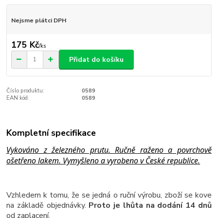
Nejsme plátci DPH
175 Kč
/
ks
Přidat do košíku
Číslo produktu:
0589
EAN kód:
0589
Kompletní specifikace
Vykováno z železného prutu. Ručně raženo a povrchově
ošetřeno lakem. Vymyšleno a vyrobeno v České republice.
Vzhledem k tomu, že se jedná o ruční výrobu, zboží se kove
na základě objednávky.
Proto je lhůta na dodání 14 dnů
od zaplacení.