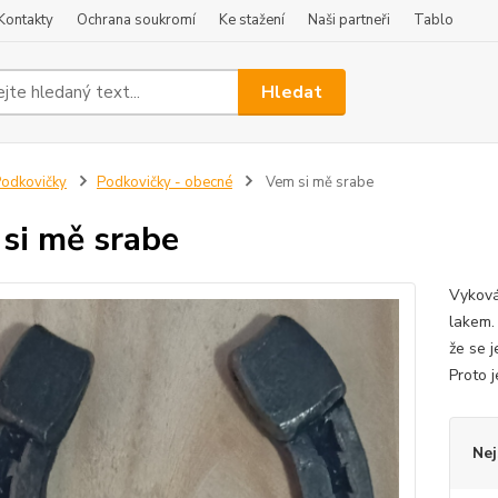
Kontakty
Ochrana soukromí
Ke stažení
Naši partneři
Tablo
Hledat
odkovičky
Podkovičky - obecné
Vem si mě srabe
si mě srabe
Vyková
lakem.
že se 
Proto 
Nej