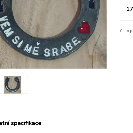
17
Číslo p
tní specifikace