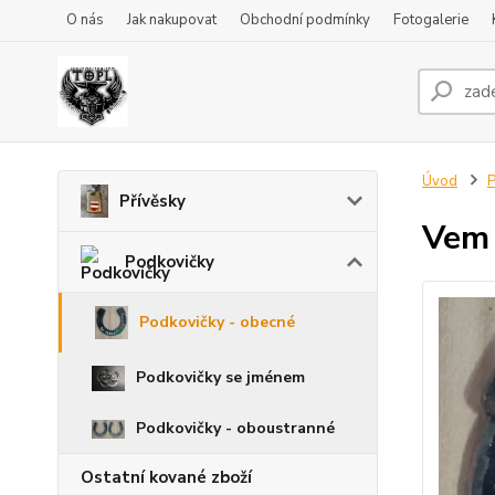
O nás
Jak nakupovat
Obchodní podmínky
Fotogalerie
Úvod
P
Přívěsky
Vem 
Podkovičky
Podkovičky - obecné
Podkovičky se jménem
Podkovičky - oboustranné
Ostatní kované zboží