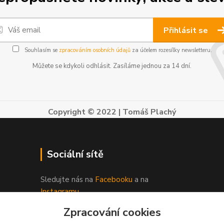
Přihlásit se
Souhlasím se
zpracováním osobních údajů
za účelem rozesílky newsletteru.
Můžete se kdykoli odhlásit. Zasíláme jednou za 14 dní.
Copyright © 2022 | Tomáš Plachý
Sociální sítě
Sledujte nás na
Facebooku
a na
Instagramu.
Zpracování cookies