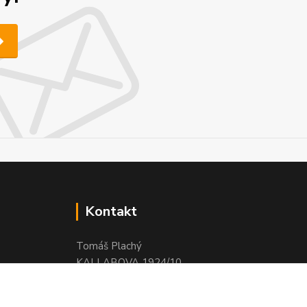
Kontakt
Tomáš Plachý
KALLABOVA 1924/10
BRNO 616 00
IČO : 658 57 925