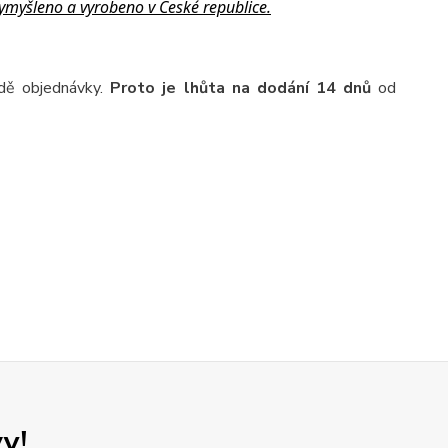
ymyšleno a vyrobeno v České republice.
adě objednávky.
Proto je lhůta na dodání 14 dnů
od
y!