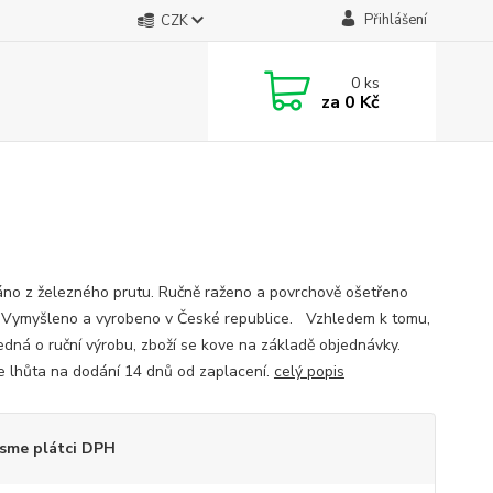
Přihlášení
CZK
0
ks
za
0 Kč
no z železného prutu. Ručně raženo a povrchově ošetřeno
 Vymyšleno a vyrobeno v České republice. Vzhledem k tomu,
jedná o ruční výrobu, zboží se kove na základě objednávky.
je lhůta na dodání 14 dnů od zaplacení.
celý popis
sme plátci DPH