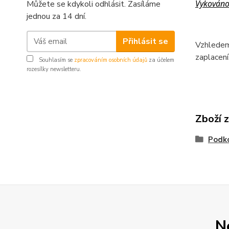
Vykováno 
Můžete se kdykoli odhlásit. Zasíláme
jednou za 14 dní.
Přihlásit se
Vzhledem
zaplacení
Souhlasím se
zpracováním osobních údajů
za účelem
rozesílky newsletteru.
Zboží 
Podko
N