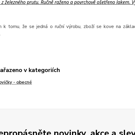
z železného prutu. Ručně raženo a povrchově ošetřeno lakem. V
 k tomu, že se jedná o ruční výrobu, zboží se kove na zákl
.
zařazeno v kategoriích
vičky - obecné
epropásněte novinky, akce a slev