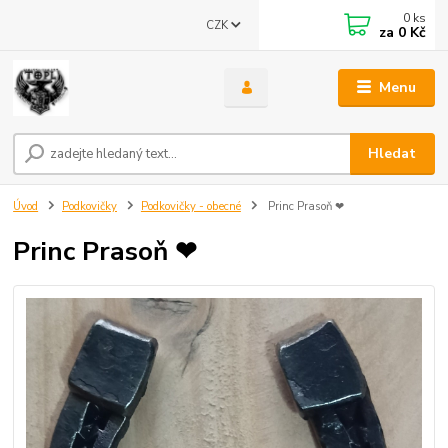
0
ks
CZK
za
0 Kč
Menu
Hledat
Úvod
Podkovičky
Podkovičky - obecné
Princ Prasoň ❤
Princ Prasoň ❤