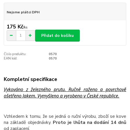
Nejsme plátci DPH
175 Kč
/
ks
Přidat do košíku
Číslo produktu:
0570
EAN kód:
0570
Kompletní specifikace
Vykováno z železného prutu. Ručně raženo a povrchově
ošetřeno lakem. Vymyšleno a vyrobeno v České republice.
Vzhledem k tomu, že se jedná o ruční výrobu, zboží se kove
na základě objednávky.
Proto je lhůta na dodání 14 dnů
od zaplacení.