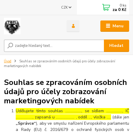
0
ks
CZK
za
0 Kč
Menu
Hledat
Úvod
Souhlas se zpracováním osobních údajů pro účely zobrazování
marketingových nabídek
Souhlas se zpracováním osobních
údajů pro účely zobrazování
marketingových nabídek
Udělujete tímto souhlas ……………..., se sídlem ………………, IČ
………………., zapsaná u ………………… , oddíl …, vložka …..
(dále jen
„Správce“
), aby ve smyslu nařízení Evropského parlamentu
a Rady (EU) č. 2016/679 o ochraně fyzických osob v