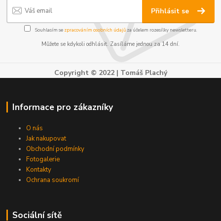
Přihlásit se
Souhlasím se
zpracováním osobních údajů
za účelem rozesílky newsletteru.
Můžete se kdykoli odhlásit. Zasíláme jednou za 14 dní.
Copyright © 2022 | Tomáš Plachý
Informace pro zákazníky
O nás
Jak nakupovat
Obchodní podmínky
Fotogalerie
Kontakty
Ochrana soukromí
Sociální sítě