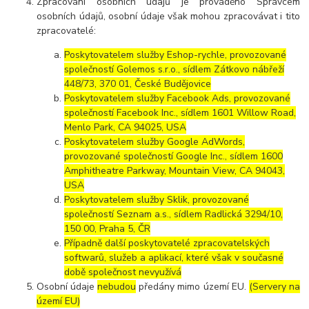
Zpracování osobních údajů je prováděno Správcem
osobních údajů, osobní údaje však mohou zpracovávat i tito
zpracovatelé:
Poskytovatelem služby Eshop-rychle, provozované
společností Golemos s.r.o., sídlem Zátkovo nábřeží
448/73, 370 01, České Budějovice
Poskytovatelem služby Facebook Ads, provozované
společností Facebook Inc., sídlem 1601 Willow Road,
Menlo Park, CA 94025, USA
Poskytovatelem služby Google AdWords,
provozované společností Google Inc., sídlem 1600
Amphitheatre Parkway, Mountain View, CA 94043,
USA
Poskytovatelem služby Sklik, provozované
společností Seznam a.s., sídlem Radlická 3294/10,
150 00, Praha 5, ČR
Případně další poskytovatelé zpracovatelských
softwarů, služeb a aplikací, které však v současné
době společnost nevyužívá
Osobní údaje
nebudou
předány mimo území EU.
(Servery na
území EU)