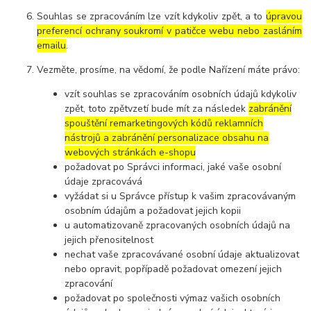
Souhlas se zpracováním lze vzít kdykoliv zpět, a to
úpravou
preferencí ochrany soukromí v patičce webu nebo zasláním
emailu
.
Vezměte, prosíme, na vědomí, že podle Nařízení máte právo:
vzít souhlas se zpracováním osobních údajů kdykoliv
zpět, toto zpětvzetí bude mít za následek
zabránění
spouštění remarketingových kódů reklamních
nástrojů a zabránění personalizace obsahu na
webových stránkách e-shopu
požadovat po Správci informaci, jaké vaše osobní
údaje zpracovává
vyžádat si u Správce přístup k vašim zpracovávaným
osobním údajům a požadovat jejich kopii
u automatizovaně zpracovaných osobních údajů na
jejich přenositelnost
nechat vaše zpracovávané osobní údaje aktualizovat
nebo opravit, popřípadě požadovat omezení jejich
zpracování
požadovat po společnosti výmaz vašich osobních