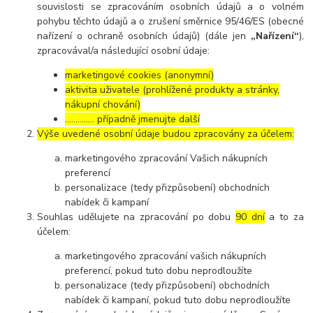
souvislosti se zpracováním osobních údajů a o volném
pohybu těchto údajů a o zrušení směrnice 95/46/ES (obecné
nařízení o ochraně osobních údajů) (dále jen
„Nařízení“
),
zpracovával/a následující osobní údaje:
marketingové cookies (anonymní)
aktivita uživatele (prohlížené produkty a stránky,
nákupní chování)
………….. případně jmenujte další
Výše uvedené osobní údaje budou zpracovány za účelem:
marketingového zpracování Vašich nákupních
preferencí
personalizace (tedy přizpůsobení) obchodních
nabídek či kampaní
Souhlas udělujete na zpracování po dobu
90 dní
a to za
účelem:
marketingového zpracování vašich nákupních
preferencí, pokud tuto dobu neprodloužíte
personalizace (tedy přizpůsobení) obchodních
nabídek či kampaní, pokud tuto dobu neprodloužíte