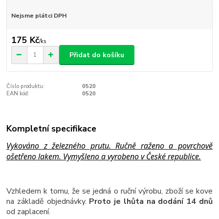
Nejsme plátci DPH
175 Kč
/
ks
Přidat do košíku
Číslo produktu:
0520
EAN kód:
0520
Kompletní specifikace
Vykováno z železného prutu. Ručně raženo a povrchově
ošetřeno lakem. Vymyšleno a vyrobeno v České republice.
Vzhledem k tomu, že se jedná o ruční výrobu, zboží se kove
na základě objednávky.
Proto je lhůta na dodání 14 dnů
od zaplacení.