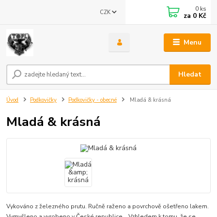
0
ks
CZK
za
0 Kč
Menu
Hledat
Úvod
Podkovičky
Podkovičky - obecné
Mladá & krásná
Mladá & krásná
Vykováno z železného prutu. Ručně raženo a povrchově ošetřeno lakem.
Vymyšleno a vyrobeno v České republice. Vzhledem k tomu, že se