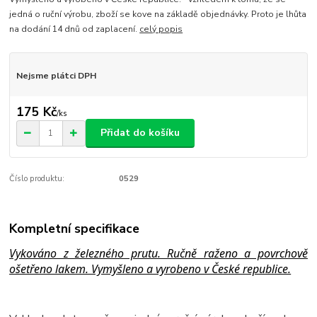
jedná o ruční výrobu, zboží se kove na základě objednávky. Proto je lhůta
na dodání 14 dnů od zaplacení.
celý popis
Nejsme plátci DPH
175 Kč
/
ks
Přidat do košíku
Číslo produktu:
0529
Kompletní specifikace
Vykováno z železného prutu. Ručně raženo a povrchově
ošetřeno lakem. Vymyšleno a vyrobeno v České republice.