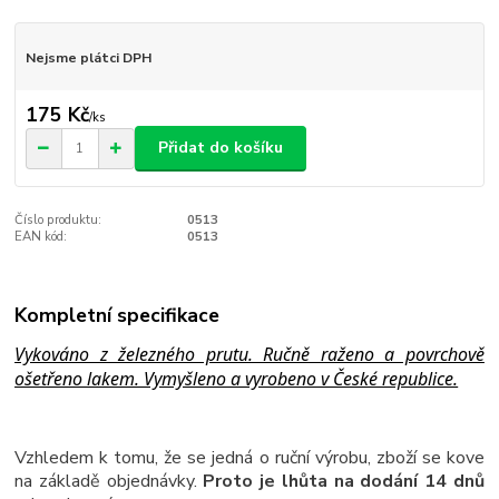
Nejsme plátci DPH
175 Kč
/
ks
Přidat do košíku
Číslo produktu:
0513
EAN kód:
0513
Kompletní specifikace
Vykováno z železného prutu. Ručně raženo a povrchově
ošetřeno lakem. Vymyšleno a vyrobeno v České republice.
Vzhledem k tomu, že se jedná o ruční výrobu, zboží se kove
na základě objednávky.
Proto je lhůta na dodání 14 dnů