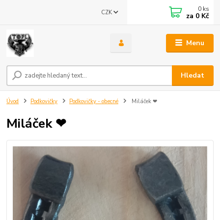
0
ks
CZK
za
0 Kč
Menu
Hledat
Úvod
Podkovičky
Podkovičky - obecné
Miláček ❤
Miláček ❤