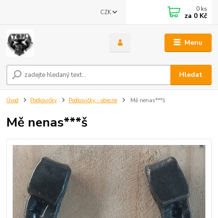
0
ks
CZK
za
0 Kč
Menu
Hledat
Úvod
Podkovičky
Podkovičky - obecné
Mě nenas***š
Mě nenas***š