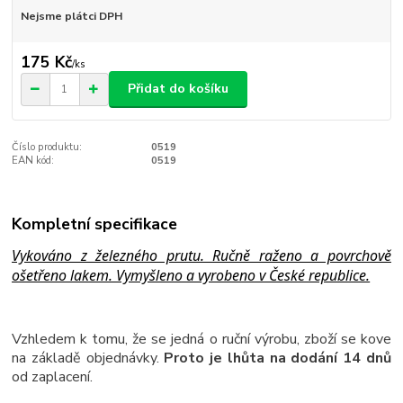
Nejsme plátci DPH
175 Kč
/
ks
Přidat do košíku
Číslo produktu:
0519
EAN kód:
0519
Kompletní specifikace
Vykováno z železného prutu. Ručně raženo a povrchově
ošetřeno lakem. Vymyšleno a vyrobeno v České republice.
Vzhledem k tomu, že se jedná o ruční výrobu, zboží se kove
na základě objednávky.
Proto je lhůta na dodání 14 dnů
od zaplacení.