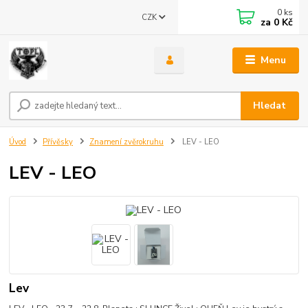
0
ks
CZK
za
0 Kč
Menu
Hledat
Úvod
Přívěsky
Znamení zvěrokruhu
LEV - LEO
LEV - LEO
Lev