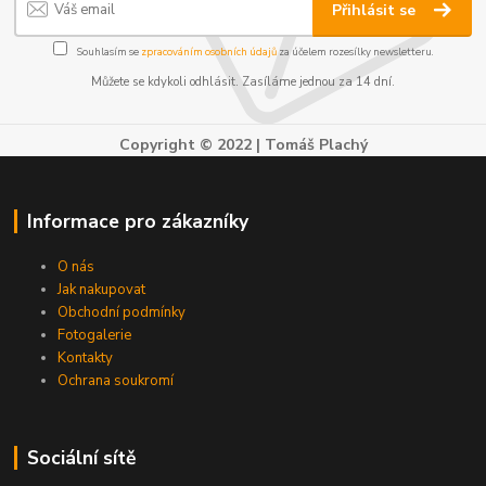
Přihlásit se
Souhlasím se
zpracováním osobních údajů
za účelem rozesílky newsletteru.
Můžete se kdykoli odhlásit. Zasíláme jednou za 14 dní.
Copyright © 2022 | Tomáš Plachý
Informace pro zákazníky
O nás
Jak nakupovat
Obchodní podmínky
Fotogalerie
Kontakty
Ochrana soukromí
Sociální sítě