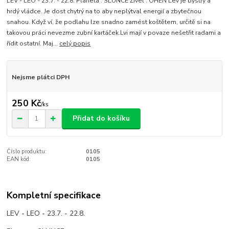
LEV - LEO - 23.7. - 22.8. Planeta : SLUNCE Živel : OHEŇ Lev je bystrý a
hrdý vládce. Je dost chytrý na to aby neplýtval energií a zbytečnou
snahou. Když ví, že podlahu lze snadno zamést koštětem, určitě si na
takovou práci nevezme zubní kartáček.Lvi mají v povaze nešetřit radami a
řídit ostatní. Maj...
celý popis
Nejsme plátci DPH
250 Kč
/
ks
Přidat do košíku
Číslo produktu:
0105
EAN kód:
0105
Kompletní specifikace
LEV - LEO - 23.7. - 22.8.