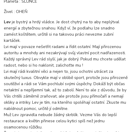
Planeta : SLUNCE
Živel : OHEŇ
Lev
je bystrý a hrdý vládce. Je dost chytrý na to aby neplýtval
energií a zbytečnou snahou. Když ví, že podlahu lze snadno
zamést koštětem, určitě si na takovou práci nevezme zubní
kartáček.
Lvi mají v povaze nešetřit radami a řídit ostatní. Mají přirozenou
autoritu a mnohdy ani nezakrývají svůj vlastní pocit nadřazenosti.
Každý správný Lev rád slyší, jak je dobrý. Pokud mu chcete udělat
radost, nebo si ho naklonit, zalichoťte mu !
Lvi mají rádi kvalitní věci a nejen to, jsou ochotni utrácet za
skutečný luxus. Obvykle mají v oblibě sport, protože jsou přirozeně
soutěživí a rádi se Vám pochlubí svými úspěchy. Dokáží být občas
netaktní a nepříjemní tak, až to zabolí. Není to ale z důvodu, že by
Vás chtěli záměrně zraňovat, ale protože jsou přímočaří a nemají
okliky a intriky. Lev je tím, na kterého spoléhají ostatní. Zkuste mu
nabídnout pomoc, určitě jí odmítne.
Muž Lev zpravidla nebude žádný skrblík. Vezme Vás do lepší
restaurace a květin přinese celou kytici spíš než jednu
osamocenou růžičku.