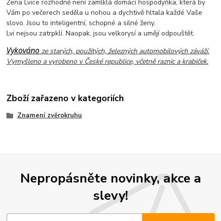
Žena Lvice rozhodně není zamlklá domácí hospodyňka, která by
Vám po večerech seděla u nohou a dychtivě hltala každé Vaše
slovo. Jsou to inteligentní, schopné a silné ženy.
Lvi nejsou zatrpklí. Naopak, jsou velkorysí a umějí odpouštět.
Vykováno
ze starých, použitých, železných automobilových záváží.
Vymyšleno a vyrobeno v České republice, včetně raznic a krabiček.
Zboží zařazeno v kategoriích
Znamení zvěrokruhu
Nepropásněte novinky, akce a
slevy!