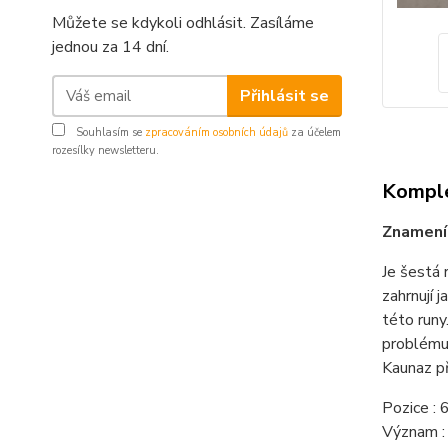
Můžete se kdykoli odhlásit. Zasíláme
jednou za 14 dní.
Přihlásit se
Souhlasím se
zpracováním osobních údajů
za účelem
rozesílky newsletteru.
Komple
Znamení 
Je šestá 
zahrnují j
této runy
problému 
Kaunaz př
Pozice : 6
Význam :