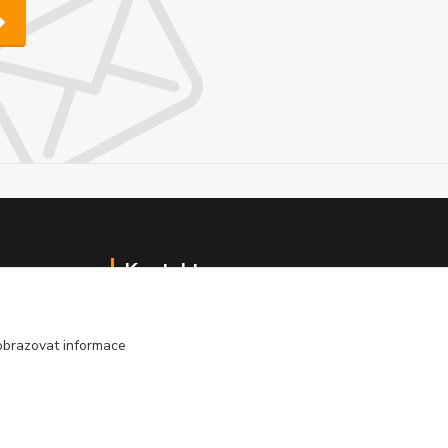
Kontakt
Tomáš Plachý
KALLABOVA 1924/10
obrazovat informace
BRNO 616 00
IČO : 658 57 925
email:
topl.kovarna@gmail.com
č.ú.: 6234658339/0800