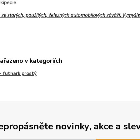
ikipedie
ze starých, použitých, železných automobilových záváží. Vymyšle
zařazeno v kategoriích
- futhark prostý
epropásněte novinky, akce a slev