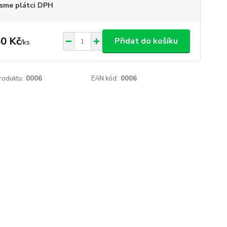
sme plátci DPH
0 Kč
Přidat do košíku
/
ks
roduktu:
0006
EAN kód:
0006