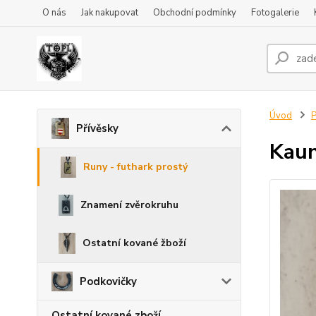
O nás
Jak nakupovat
Obchodní podmínky
Fotogalerie
Úvod
P
Přívěsky
Kauna
Runy - futhark prostý
Znamení zvěrokruhu
Ostatní kované žboží
Podkovičky
Ostatní kované zboží