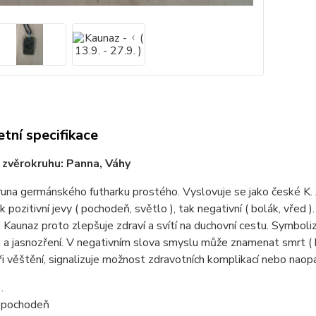
tní specifikace
zvěrokruhu: Panna, Váhy
runa germánského futharku prostého. Vyslovuje se jako české K. 
ak pozitivní jevy ( pochodeň, světlo ), tak negativní ( bolák, vřed 
. Kaunaz proto zlepšuje zdraví a svítí na duchovní cestu. Symboli
a jasnozření. V negativním slova smyslu může znamenat smrt ( k
i věštění, signalizuje možnost zdravotních komplikací nebo naop
.
 pochodeň