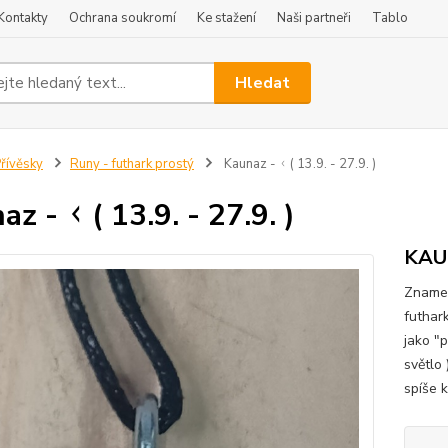
Kontakty
Ochrana soukromí
Ke stažení
Naši partneři
Tablo
Hledat
řívěsky
Runy - futhark prostý
Kaunaz - ᚲ ( 13.9. - 27.9. )
z - ᚲ ( 13.9. - 27.9. )
KAU
Znamen
futhar
jako "
světlo 
spíše k