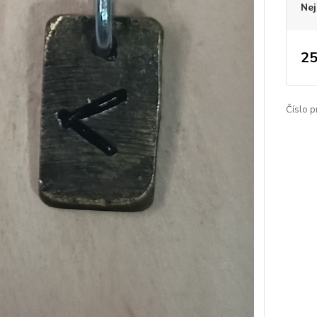
Nej
25
Číslo p