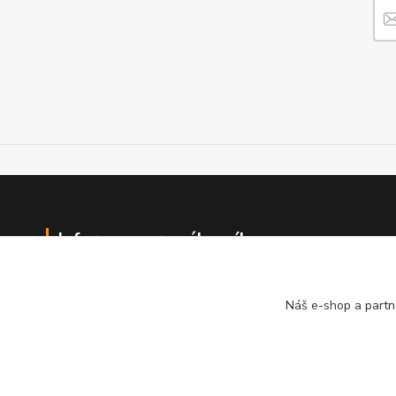
Informace pro zákazníky
O nás
Jak nakupovat
Náš e-shop a partn
Obchodní podmínky
Fotogalerie
Kontakty
Ochrana soukromí