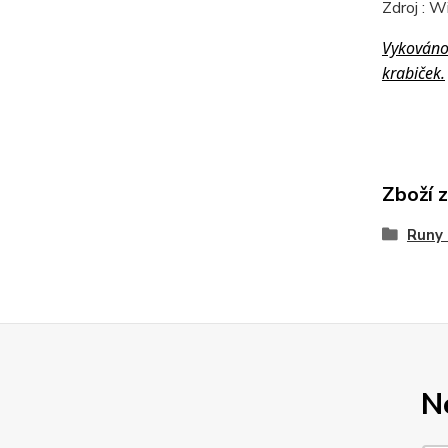
Zdroj : W
Vykováno 
krabiček.
Zboží 
Runy 
N