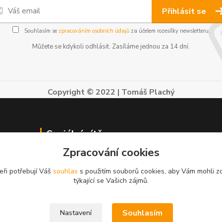
Přihlásit se
Souhlasím se
zpracováním osobních údajů
za účelem rozesílky newsletteru.
Můžete se kdykoli odhlásit. Zasíláme jednou za 14 dní.
Copyright © 2022 | Tomáš Plachý
Sociální sítě
Zpracování cookies
Sledujte nás na
Facebooku
a na
Instagramu.
eři potřebují Váš
souhlas
s použitím souborů cookies, aby Vám mohli z
týkající se Vašich zájmů.
Souhlasím
Nastavení