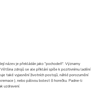
Její název je překládán jako "pochodeň". Významy
). Většina zdrojů se ale přiklání spíše k pozitivnímu ladění
zuje také vyjasnění životních postojů, náhlé porozumění
remace ), nebo pálivou bolest či horečku. Padne-li
ak uzdravení.