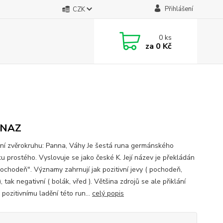
Přihlášení
CZK
0
ks
za
0 Kč
NAZ
í zvěrokruhu: Panna, Váhy Je šestá runa germánského
ku prostého. Vyslovuje se jako české K. Její název je překládán
pochodeň". Významy zahrnují jak pozitivní jevy ( pochodeň,
), tak negativní ( bolák, vřed ). Většina zdrojů se ale přiklání
 pozitivnímu ladění této run...
celý popis