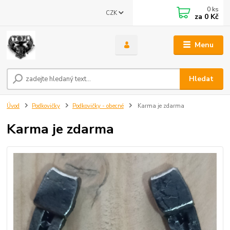
0
ks
CZK
za
0 Kč
Menu
Hledat
Úvod
Podkovičky
Podkovičky - obecné
Karma je zdarma
Karma je zdarma