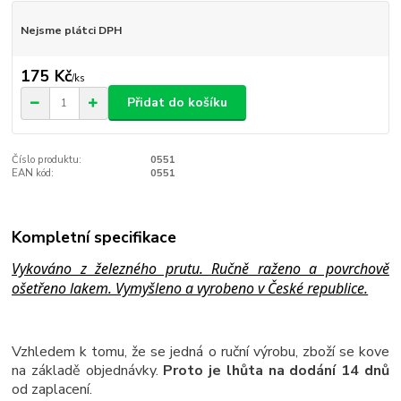
Nejsme plátci DPH
175 Kč
/
ks
Přidat do košíku
Číslo produktu:
0551
EAN kód:
0551
Kompletní specifikace
Vykováno z železného prutu. Ručně raženo a povrchově
ošetřeno lakem. Vymyšleno a vyrobeno v České republice.
Vzhledem k tomu, že se jedná o ruční výrobu, zboží se kove
na základě objednávky.
Proto je lhůta na dodání 14 dnů
od zaplacení.