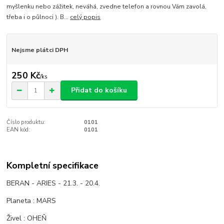
myšlenku nebo zážitek, neváhá, zvedne telefon a rovnou Vám zavolá,
třeba i o půlnoci ). B...
celý popis
Nejsme plátci DPH
250 Kč
/
ks
Přidat do košíku
Číslo produktu:
0101
EAN kód:
0101
Kompletní specifikace
BERAN - ARIES - 21.3. - 20.4.
Planeta : MARS
Živel : OHEŇ