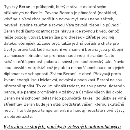
Typický
Beran
je průkopník, který motivuje ostatní svým
příkladným nadšením. Povaha Berana je přímočará (například,
když se s Vámi chce podělit o novou myšlenku nebo zážitek,
neváhá, zvedne telefon a rovnou Vám zavolá, třeba i o půlnoci ).
Beran hodí často opatrnost za hlavu a jde rovnou k věci, čehož
může později litovat. Beran žije pro dnešek - zítřek je pro něj
daleko, včerejšek už zase pryč, takže jediná pořádná chvíle pro
život je právě teď. Lidé narození ve znamení Berana jsou průbojní
a ambiciózní. Snadno se pro něco nadchnou. Beranům často
schází určitá jemnost, pokora a smysl pro společenský takt. Navíc
jsou obvykle netrpěliví, což je pak ta nejhorší kombinace pro jejich
diplomatické schopnosti. Živlem Beranů je oheň. Překypují proto
životní energií. Jsou iniciativní, odvážní a podnikaví. Berani nejsou
přirozeně spořiví. To co jim přináší radost, nejsou peníze uložené v
bance, ale peníze proměněné v zážitky a úsměvy všech lidí okolo.
Beran není schopen dělat něco polovičatě, takže i do lásky se vrhá
střemhlav. Beran bude jen stěží předstírat vášeň, kterou skutečně
necítí. Tito lidé jsou temperamentní a hledají neustále nové výzvy
a dobrodružství.
Vykováno ze starých, použitých, železných automobilových