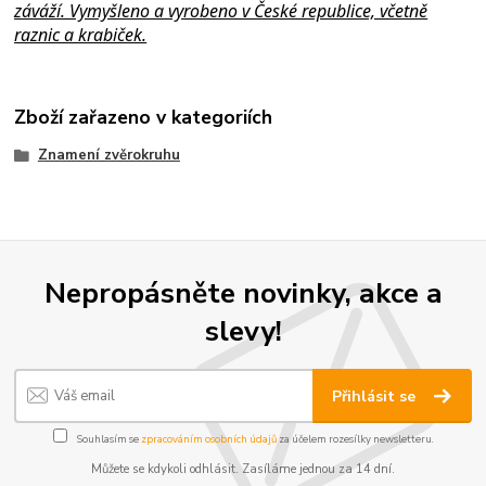
záváží. Vymyšleno a vyrobeno v České republice, včetně
raznic a krabiček.
Zboží zařazeno v kategoriích
Znamení zvěrokruhu
Nepropásněte novinky, akce a
slevy!
Přihlásit se
Souhlasím se
zpracováním osobních údajů
za účelem rozesílky newsletteru.
Můžete se kdykoli odhlásit. Zasíláme jednou za 14 dní.