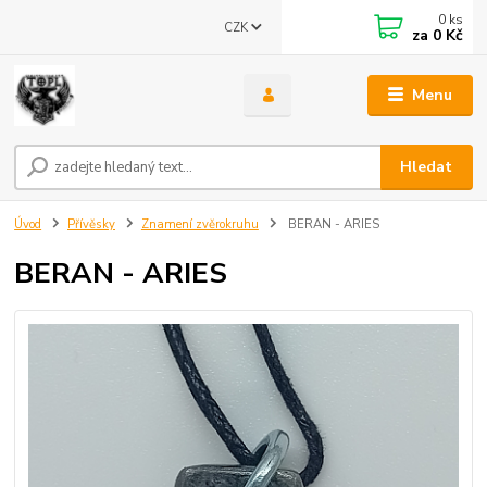
0
ks
CZK
za
0 Kč
Menu
Hledat
Úvod
Přívěsky
Znamení zvěrokruhu
BERAN - ARIES
BERAN - ARIES